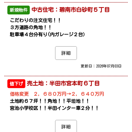
中古住宅：碧南市白砂町５丁目
新規物件
こだわりの注文住宅！！
３方道路の角地！！
駐車場４台分有り(内ガレージ２台）
詳細
更新日：2026年07月03日
売土地：半田市宮本町６丁目
値下げ
価格変更 ２，６８０万円→２，６４０万円
土地約６７坪！！角地！！平坦地！！
宮池小学校区！！半田インター車２分！！
詳細